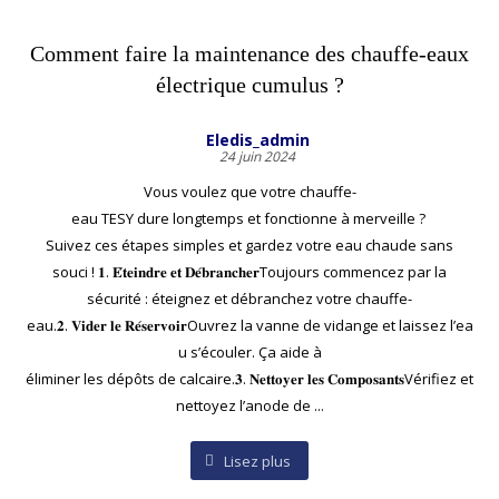
Comment faire la maintenance des chauffe-eaux
électrique cumulus ?
Eledis_admin
24 juin 2024
Vous voulez que votre chauffe-
eau TESY dure longtemps et fonctionne à merveille ?
Suivez ces étapes simples et gardez votre eau chaude sans
souci ! 𝟏. 𝐄́𝐭𝐞𝐢𝐧𝐝𝐫𝐞 𝐞𝐭 𝐃𝐞́𝐛𝐫𝐚𝐧𝐜𝐡𝐞𝐫Toujours commencez par la
sécurité : éteignez et débranchez votre chauffe-
eau.𝟐. 𝐕𝐢𝐝𝐞𝐫 𝐥𝐞 𝐑𝐞́𝐬𝐞𝐫𝐯𝐨𝐢𝐫Ouvrez la vanne de vidange et laissez l’ea
u s’écouler. Ça aide à
éliminer les dépôts de calcaire.𝟑. 𝐍𝐞𝐭𝐭𝐨𝐲𝐞𝐫 𝐥𝐞𝐬 𝐂𝐨𝐦𝐩𝐨𝐬𝐚𝐧𝐭𝐬Vérifiez et
nettoyez l’anode de ...
Lisez plus