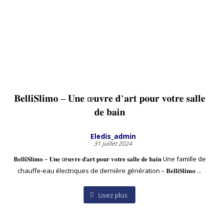
𝐁𝐞𝐥𝐥𝐢𝐒𝐥𝐢𝐦𝐨 – 𝐔𝐧𝐞 œ𝐮𝐯𝐫𝐞 𝐝’𝐚𝐫𝐭 𝐩𝐨𝐮𝐫 𝐯𝐨𝐭𝐫𝐞 𝐬𝐚𝐥𝐥𝐞
𝐝𝐞 𝐛𝐚𝐢𝐧
Eledis_admin
31 juillet 2024
𝐁𝐞𝐥𝐥𝐢𝐒𝐥𝐢𝐦𝐨 – 𝐔𝐧𝐞 œ𝐮𝐯𝐫𝐞 𝐝’𝐚𝐫𝐭 𝐩𝐨𝐮𝐫 𝐯𝐨𝐭𝐫𝐞 𝐬𝐚𝐥𝐥𝐞 𝐝𝐞 𝐛𝐚𝐢𝐧 Une famille de
chauffe-eau électriques de dernière génération – 𝐁𝐞𝐥𝐥𝐢𝐒𝐥𝐢𝐦𝐨 ...
Lisez plus