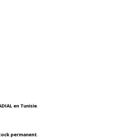
ADIAL en Tunisie
.
tock permanent
.