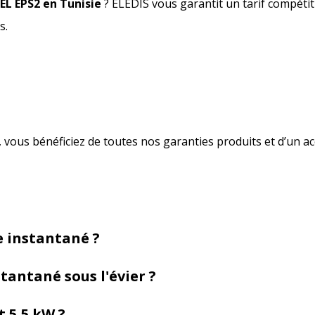
EL EPS2 en Tunisie
? ELEDIS vous garantit un tarif compétitif
s.
 vous bénéficiez de toutes nos garanties produits et d’un a
e instantané ?
antané sous l'évier ?
t 5,5 kW ?