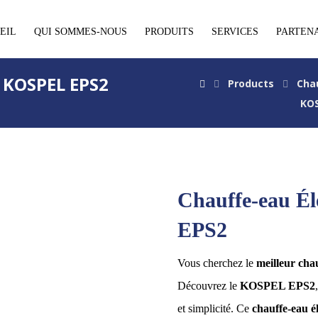
EIL
QUI SOMMES-NOUS
PRODUITS
SERVICES
PARTEN
é KOSPEL EPS2
Products
Cha
KO
Chauffe-eau É
EPS2
Vous cherchez le
meilleur cha
Découvrez le
KOSPEL EPS2
et simplicité. Ce
chauffe-eau é